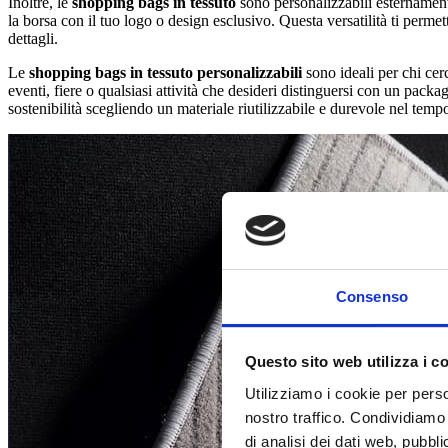
Inoltre, le
shopping bags in tessuto
sono personalizzabili esternament
la borsa con il tuo logo o design esclusivo. Questa versatilità ti perme
dettagli.
Le
shopping bags in tessuto personalizzabili
sono ideali per chi cer
eventi, fiere o qualsiasi attività che desideri distinguersi con un packag
sostenibilità scegliendo un materiale riutilizzabile e durevole nel temp
Consenso
Questo sito web utilizza i c
Utilizziamo i cookie per perso
nostro traffico. Condividiamo 
di analisi dei dati web, pubbl