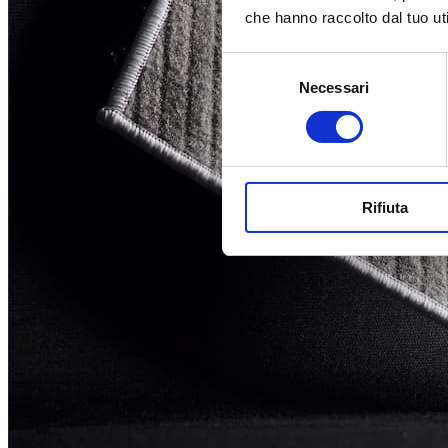
che hanno raccolto dal tuo uti
Selezione
Necessari
del
consenso
Rifiuta