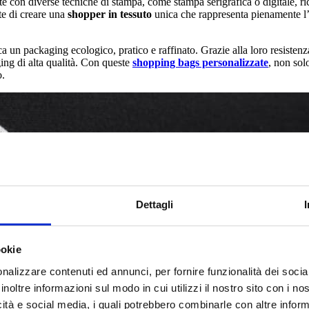
e con diverse tecniche di stampa, come stampa serigrafica o digitale, ri
tte di creare una
shopper in tessuto
unica che rappresenta pienamente l’i
ca un packaging ecologico, pratico e raffinato.
Grazie alla loro resistenz
ing di alta qualità.
Con queste
shopping bags personalizzate
, non sol
o.
Dettagli
ookie
nalizzare contenuti ed annunci, per fornire funzionalità dei socia
inoltre informazioni sul modo in cui utilizzi il nostro sito con i n
icità e social media, i quali potrebbero combinarle con altre inform