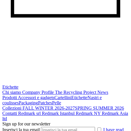
Etichette
Chi siamo
Company Profile
The Recycling Project
News
Prodotti
Accessori e gadgets
Cartellini
Etichette
Nastri e
coulisses
Packaging
Patches
Pelle
Collezioni
FALL WINTER 2026-2027
SPRING SUMMER 2026
Contatti
Redmark srl
Redmark Istanbul
Redmark NY
Redmark Asia
ltd
Sign up for our newsletter
Inserisci la tua email
I have read