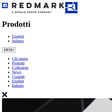
Prodotti
English
Italiano
MENU
Chi siamo
Prodotti
Collezioni
News
Contatti
English
Italiano