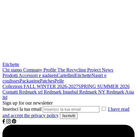
Etichette
Chi siamo
Company Profile
The Recycling Project
News
Prodotti
Accessori e gadgets
Cartellini
Etichette
Nastri e
coulisses
Packaging
Patches
Pelle
Collezioni
FALL WINTER 2026-2027
SPRING SUMMER 2026
Contatti
Redmark srl
Redmark Istanbul
Redmark NY
Redmark Asia
ltd
Sign up for our newsletter
Inserisci la tua email
I have read
and accept the privacy policy