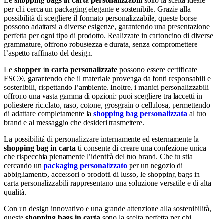
Le
shopping bags in carta personalizzabili
sono la scelta ideale
per chi cerca un packaging elegante e sostenibile. Grazie alla
possibilità di scegliere il formato personalizzabile, queste borse
possono adattarsi a diverse esigenze, garantendo una presentazione
perfetta per ogni tipo di prodotto. Realizzate in cartoncino di diverse
grammature, offrono robustezza e durata, senza compromettere
l’aspetto raffinato del design.
Le
shopper in carta personalizzate
possono essere certificate
FSC®, garantendo che il materiale provenga da fonti responsabili e
sostenibili, rispettando l’ambiente. Inoltre, i manici personalizzabili
offrono una vasta gamma di opzioni: puoi scegliere tra laccetti in
poliestere riciclato, raso, cotone, grosgrain o cellulosa, permettendo
di adattare completamente la
shopping bag personalizzata
al tuo
brand e al messaggio che desideri trasmettere.
La possibilità di personalizzare internamente ed esternamente la
shopping bag in carta
ti consente di creare una confezione unica
che rispecchia pienamente l’identità del tuo brand. Che tu stia
cercando un
packaging personalizzato
per un negozio di
abbigliamento, accessori o prodotti di lusso, le shopping bags in
carta personalizzabili rappresentano una soluzione versatile e di alta
qualità.
Con un design innovativo e una grande attenzione alla sostenibilità,
queste
shopping bags in carta
sono la scelta perfetta per chi