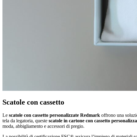
Scatole con cassetto
Le
scatole con cassetto personalizzate Redmark
offrono una soluzio
tela da legatoria, queste
scatole in cartone con cassetto personalizza
moda, abbigliamento e accessori di pregio.
La possibilità di certificazione FSC® assicura l’impiego di materiali 