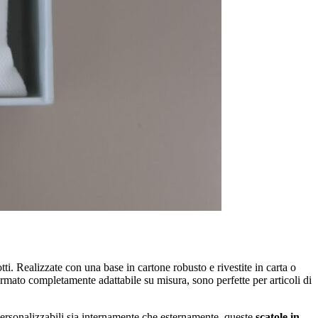
ti. Realizzate con una base in cartone robusto e rivestite in carta o
ormato completamente adattabile su misura, sono perfette per articoli di
Personalizzabili sia internamente che esternamente, queste
scatole in