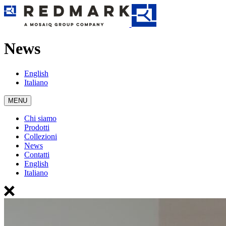
News
English
Italiano
MENU
Chi siamo
Prodotti
Collezioni
News
Contatti
English
Italiano