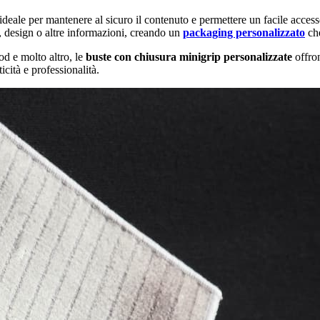
, ideale per mantenere al sicuro il contenuto e permettere un facile acc
, design o altre informazioni, creando un
packaging personalizzato
che
od e molto altro, le
buste con chiusura minigrip personalizzate
offron
icità e professionalità.