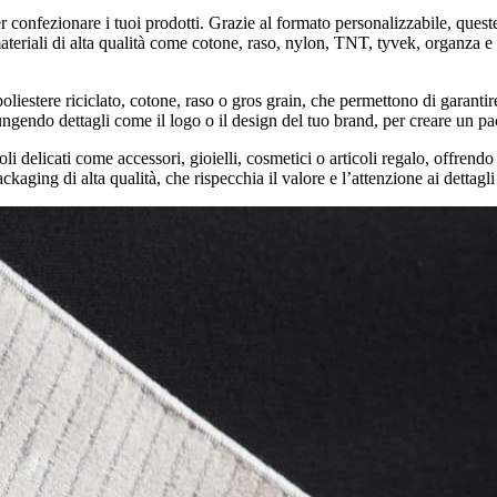
er confezionare i tuoi prodotti. Grazie al formato personalizzabile, ques
materiali di alta qualità come cotone, raso, nylon, TNT, tyvek, organza e 
poliestere riciclato, cotone, raso o gros grain, che permettono di garantir
ngendo dettagli come il logo o il design del tuo brand, per creare un pa
li delicati come accessori, gioielli, cosmetici o articoli regalo, offren
packaging di alta qualità, che rispecchia il valore e l’attenzione ai dettagl