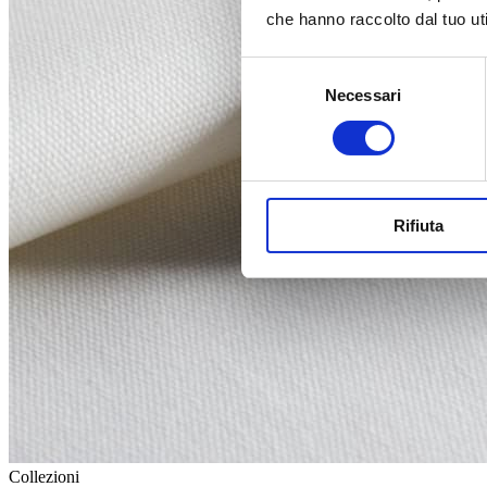
che hanno raccolto dal tuo uti
Selezione
Necessari
del
consenso
Rifiuta
Collezioni