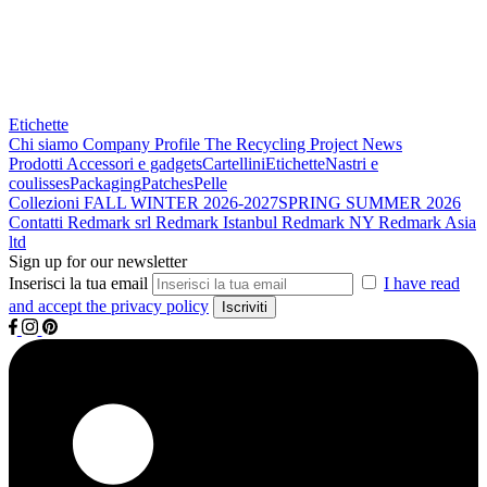
Etichette
Chi siamo
Company Profile
The Recycling Project
News
Prodotti
Accessori e gadgets
Cartellini
Etichette
Nastri e
coulisses
Packaging
Patches
Pelle
Collezioni
FALL WINTER 2026-2027
SPRING SUMMER 2026
Contatti
Redmark srl
Redmark Istanbul
Redmark NY
Redmark Asia
ltd
Sign up for our newsletter
Inserisci la tua email
I have read
and accept the privacy policy