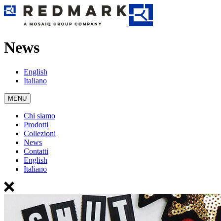
News
English
Italiano
MENU
Chi siamo
Prodotti
Collezioni
News
Contatti
English
Italiano