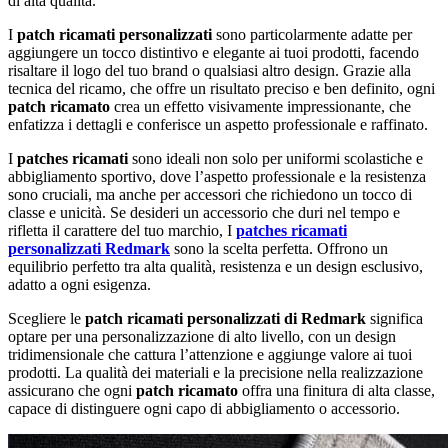
di alta qualità.
I
patch ricamati personalizzati
sono particolarmente adatte per
aggiungere un tocco distintivo e elegante ai tuoi prodotti, facendo
risaltare il logo del tuo brand o qualsiasi altro design. Grazie alla
tecnica del ricamo, che offre un risultato preciso e ben definito, ogni
patch ricamato
crea un effetto visivamente impressionante, che
enfatizza i dettagli e conferisce un aspetto professionale e raffinato.
I
patches ricamati
sono ideali non solo per uniformi scolastiche e
abbigliamento sportivo, dove l’aspetto professionale e la resistenza
sono cruciali, ma anche per accessori che richiedono un tocco di
classe e unicità. Se desideri un accessorio che duri nel tempo e
rifletta il carattere del tuo marchio, I
patches ricamati
personalizzati Redmark
sono la scelta perfetta. Offrono un
equilibrio perfetto tra alta qualità, resistenza e un design esclusivo,
adatto a ogni esigenza.
Scegliere le
patch
ricamati personalizzati di Redmark
significa
optare per una personalizzazione di alto livello, con un design
tridimensionale che cattura l’attenzione e aggiunge valore ai tuoi
prodotti. La qualità dei materiali e la precisione nella realizzazione
assicurano che ogni
patch ricamato
offra una finitura di alta classe,
capace di distinguere ogni capo di abbigliamento o accessorio.