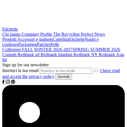
Etichette
Chi siamo
Company Profile
The Recycling Project
News
Prodotti
Accessori e gadgets
Cartellini
Etichette
Nastri e
coulisses
Packaging
Patches
Pelle
Collezioni
FALL WINTER 2026-2027
SPRING SUMMER 2026
Contatti
Redmark srl
Redmark Istanbul
Redmark NY
Redmark Asia
ltd
Sign up for our newsletter
Inserisci la tua email
I have read
and accept the privacy policy