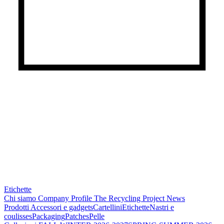
Etichette
Chi siamo
Company Profile
The Recycling Project
News
Prodotti
Accessori e gadgets
Cartellini
Etichette
Nastri e
coulisses
Packaging
Patches
Pelle