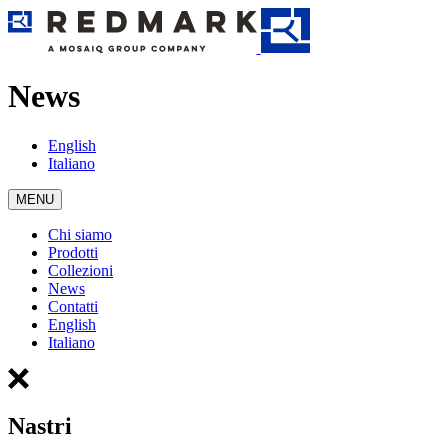
News
English
Italiano
MENU
Chi siamo
Prodotti
Collezioni
News
Contatti
English
Italiano
Nastri