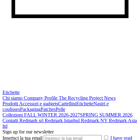
Etichette
Chi siamo
Company Profile
The Recycling Project
News
Prodotti
Accessori e gadgets
Cartellini
Etichette
Nastri e
coulisses
Packaging
Patches
Pelle
Collezioni
FALL WINTER 2026-2027
SPRING SUMMER 2026
Contatti
Redmark srl
Redmark Istanbul
Redmark NY
Redmark Asia
ltd
Sign up for our newsletter
Inserisci la tua email
I have read