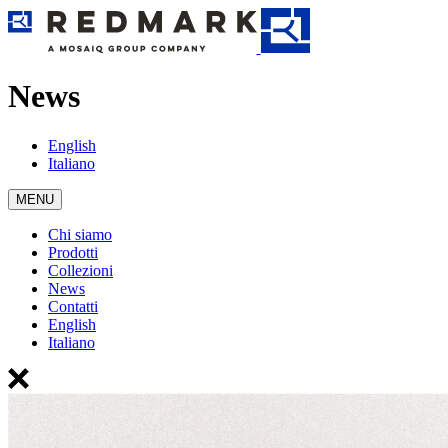
News
English
Italiano
MENU
Chi siamo
Prodotti
Collezioni
News
Contatti
English
Italiano