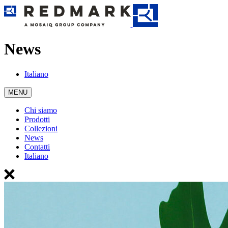
News
Italiano
MENU
Chi siamo
Prodotti
Collezioni
News
Contatti
Italiano