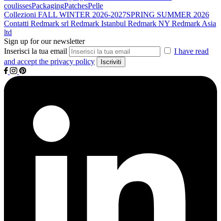
coulisses
Packaging
Patches
Pelle
Collezioni
FALL WINTER 2026-2027
SPRING SUMMER 2026
Contatti
Redmark srl
Redmark Istanbul
Redmark NY
Redmark Asia
ltd
Sign up for our newsletter
Inserisci la tua email
I have read
and accept the privacy policy